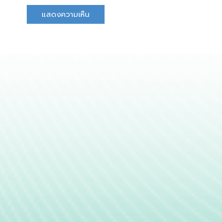
แสดงความเห็น